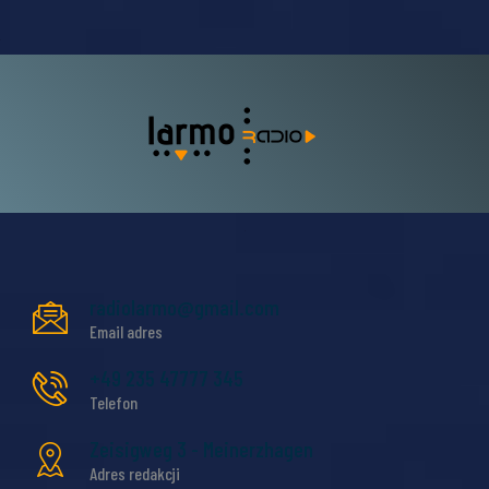
radiolarmo@gmail.com
Email adres
+49 235 47777 345
Telefon
Zeisigweg 3 - Meinerzhagen
Adres redakcji