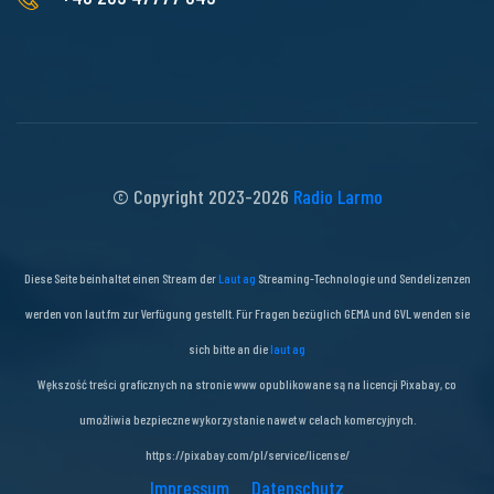
© Copyright 2023-2026
Radio Larm
o
Diese Seite beinhaltet einen Stream der
Laut ag
Streaming-Technologie und Sendelizenzen
werden von laut.fm zur Verfügung gestellt. Für Fragen bezüglich GEMA und GVL wenden sie
sich bitte an die
laut ag
Wększość treści graficznych na stronie www opublikowane są na licencji Pixabay, co
umożliwia bezpieczne wykorzystanie nawet w celach komercyjnych.
https://pixabay.com/pl/service/license/
Impressum
Datenschutz