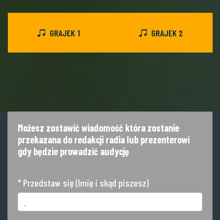
GRAJEK 1
GRAJEK 2
Możesz zostawić wiadomość która zostanie
przekazana do redakcji radia lub prezenterowi
gdy będzie prowadzić audycję
* Przedstaw się (Imię i skąd piszesz)