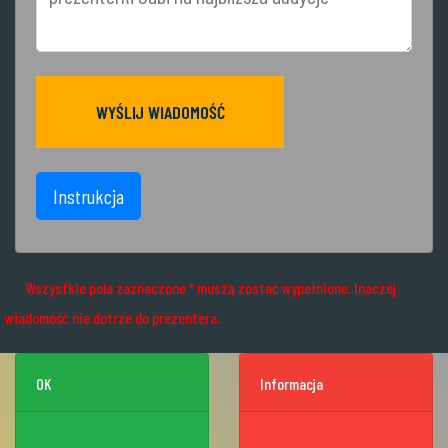
WYŚLIJ WIADOMOŚĆ
Instrukcja
Wszystkie pola zaznaczone * muszą zostać wypełnione. Inaczej
wiadomość nie dotrze do prezentera.
OK
Informacja