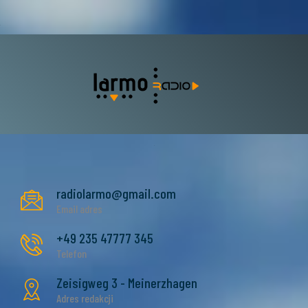
radiolarmo@gmail.com
Email adres
+49 235 47777 345
Telefon
Zeisigweg 3 - Meinerzhagen
Adres redakcji